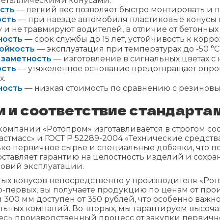
еталлическими конусами:
сть
— легкий вес позволяет быстро монтировать и 
ость
— при наезде автомобиля пластиковые конусы
 и не травмируют водителей, в отличие от бетонных
ность
— срок службы до 15 лет, устойчивость к кор
ойкость
— эксплуатация при температурах до -50 °С
 заметность
— изготовление в сигнальных цветах с
ость
— утяжеленное основание предотвращает опро
х.
ность
— низкая стоимость по сравнению с резиновым
 и соответствие стандарта
омпании «Ротопром» изготавливается в строгом соо
астмасс» и ГОСТ Р 52289-2004 «Технические средст
ько первичное сырье и специальные добавки, что п
ставляет гарантию на целостность изделий и сохра
овий эксплуатации.
ых конусов непосредственно у производителя «Рот
о-первых, вы получаете продукцию по ценам от про
300 мм доступен от 350 рублей, что особенно важн
льных компаний. Во-вторых, мы гарантируем высоч
сь производственный процесс от закупки первично