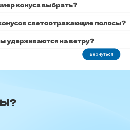
змер конуса выбрать?
у конусов светоотражающие полосы?
сы удерживаются на ветру?
Вернуться
СЫ?