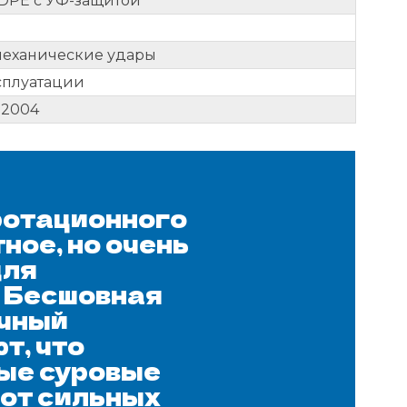
DPE с УФ-защитой
 механические удары
сплуатации
-2004
ротационного
ное, но очень
для
. Бесшовная
очный
т, что
ые суровые
 от сильных