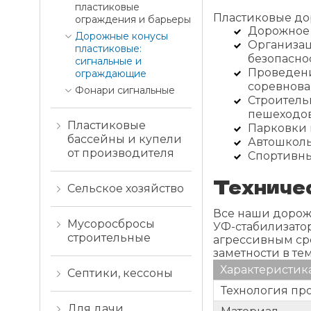
пластиковые
Пластиковые до
ограждения и барьеры
Дорожное 
Дорожные конусы
Организац
пластиковые:
безопасно
сигнальные и
Проведени
ограждающие
соревнова
Фонари сигнальные
Строитель
пешеходов
Пластиковые
Парковки 
бассейны и купели
Автошколы
от производителя
Спортивны
Техничес
Сельское хозяйство
Все наши дорож
Мусоросбросы
УФ-стабилизато
строительные
агрессивным ср
заметности в те
Характеристик
Септики, кессоны
Технология пр
Для дачи