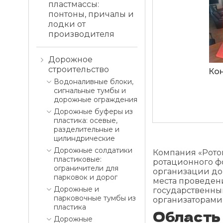
пластмассы:
понтоны, причалы и
лодки от
производителя
Дорожное
строительство
Кон
Водоналивные блоки,
сигнальные тумбы и
дорожные ограждения
Дорожные буферы из
пластика: осевые,
П
разделительные и
цилиндрические
Дорожные солдатики
Компания «Рото
пластиковые:
ротационного ф
ограничители для
организации до
парковок и дорог
места проведен
Дорожные и
государственны
парковочные тумбы из
организаторами
пластика
Область
Дорожные