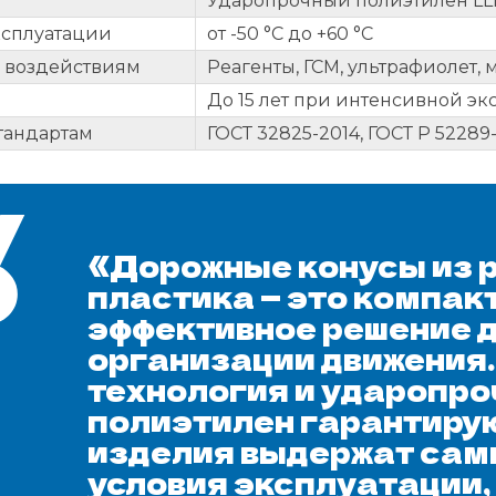
Ударопрочный полиэтилен LL
ксплуатации
от -50 °С до +60 °С
к воздействиям
Реагенты, ГСМ, ультрафиолет,
До 15 лет при интенсивной эк
стандартам
ГОСТ 32825-2014, ГОСТ Р 52289
«Дорожные конусы из 
пластика — это компакт
эффективное решение 
организации движения
технология и ударопр
полиэтилен гарантирую
изделия выдержат сам
условия эксплуатации,