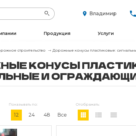
info@XXX.ru
c 08:00 до 20:00
Владимир
мпании
Продукция
Услуги
Дорожные конусы пластиковые: сигнальн
рожное строительство
НЫЕ КОНУСЫ ПЛАСТИ
ЛЬНЫЕ И ОГРАЖДАЮЩ
Показывать по:
Отображать:
12
24
48
Все