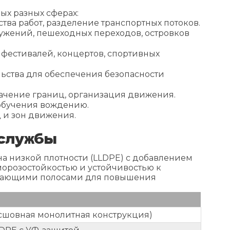
х разных сферах:
тва работ, разделение транспортных потоков.
ужений, пешеходных переходов, островков
фестивалей, концертов, спортивных
ьства для обеспечения безопасности
начение границ, организация движения.
 обучения вождению.
 и зон движения.
 службы
а низкой плотности (LLDPE) с добавлением
морозостойкостью и устойчивостью к
ражающими полосами для повышения
сшовная монолитная конструкция)