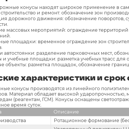
рожные конусы находят широкое применение в самы
строительство и ремонт: обозначение зон производс
ия дорожного движения: обозначение поворотов, с
сти.
е массовых мероприятий: ограждение территорий 
ний.
ные площадки: временное ограждение зон строител
.
и автостоянки: разделение парковочных мест, обоз
 и учебные площадки: разметка учебных трасс для
е объекты: разметка площадок, обозначение границ
кие характеристики и срок
ные конусы производятся из линейного полиэтилен
ров. Материал обладает высокой ударопрочностью, 
едам (реагентам, ГСМ). Конусы оснащены светоот
мное время суток.
а
Описание
оизводства
Ротационное формование (бе