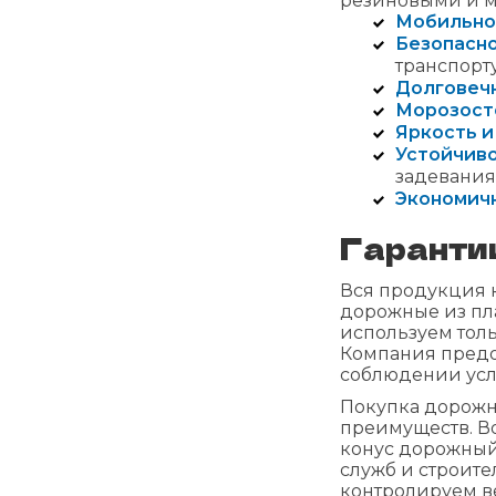
резиновыми и м
Мобильно
Безопасн
транспорту
Долговеч
Морозост
Яркость и
Устойчив
задевания
Экономич
Гарантии
Вся продукция к
дорожные из пл
используем тол
Компания предо
соблюдении усл
Покупка дорожн
преимуществ. В
конус дорожный 
служб и строите
контролируем ве