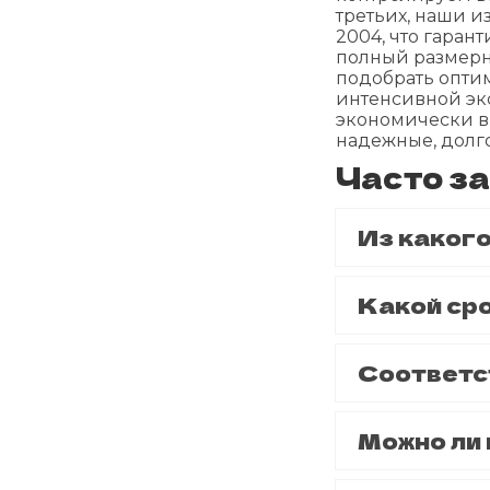
третьих, наши и
2004, что гаран
полный размерн
подобрать оптим
интенсивной экс
экономически в
надежные, долг
Часто з
Из каког
Какой ср
Соответс
Можно ли