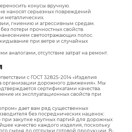
переносить конусы вручную.
 не наносят серьезных повреждений
 и металлических.
розии, гниению и агрессивным средам.
 без потери прочностных свойств.
 нанесением светоотражающих полос.
кидывание при ветре и случайных
и аналогами, отсутствие затрат на ремонт.
м
тветствии с ГОСТ 32825-2014 «Изделия
ва организации дорожного движения». Мы
одтверждается сертификатами качества.
нение их эксплуатационных свойств при
опром» дает вам ряд существенных
изводителя без посреднических наценок:
о при закупке крупных партий для дорожных
айшее качество каждого изделия, поскольку
го сырья до отгрузки готовой продукции. В-